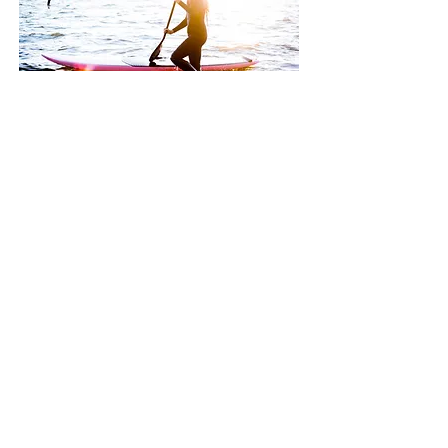
Veelgestelde vragen
Privacybeleid
Verhuur van paddleboards