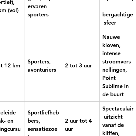
rtief), 
ervaren 
km (vol)
sporters
bergachtige
 sfeer
Nauwe 
kloven, 
intense 
Sporters, 
stroomvers
ot 12 km
2 tot 3 uur
avonturiers
nellingen, 
Point 
Sublime in 
de buurt
Spectaculair
eleide 
Sportliefheb
 uitzicht 
ak- en 
bers, 
2 uur tot 4 
vanaf de 
tingcursu
sensatiezoe
uur
kliffen, 