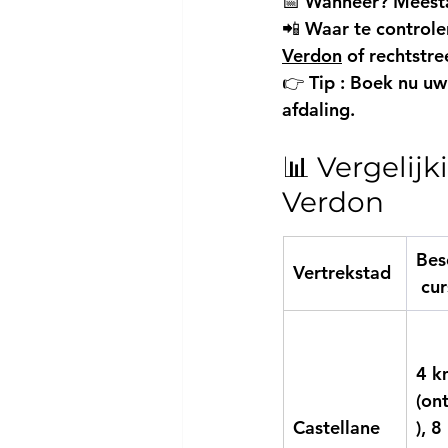
📅 Wanneer? Meesta
📲 Waar te controle
Verdon
 of rechtstr
👉 
Tip
 : Boek nu uw
afdaling.
📊 Vergelij
Verdon
Bes
Vertrekstad
 cu
4 k
(on
Castellane
), 8