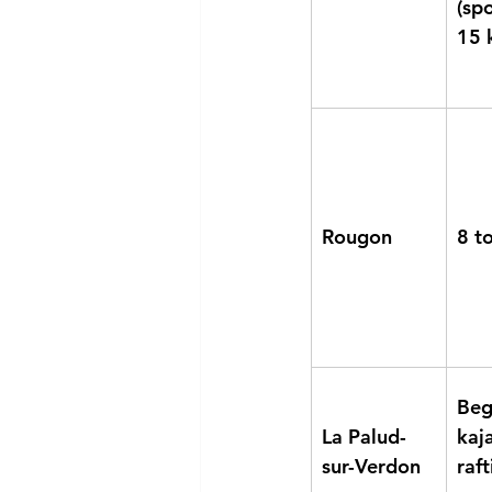
(spo
15 
Rougon
8 t
Beg
La Palud-
kaj
sur-Verdon
raf