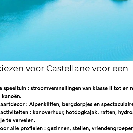
ezen voor Castellane voor een 
e speeltuin
 : stroomversnellingen van klasse II tot en m
 kanoën.
kaartdecor
 : Alpenkliffen, bergdorpjes en spectaculair
activiteiten
 : kanoverhuur, hotdogkajak, raften, hydro
e te vervelen.
oor alle profielen
 : gezinnen, stellen, vriendengroepen