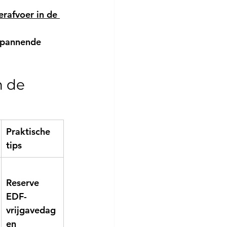
rafvoer in de 
 spannende 
n de 
Praktische 
tips
Reserve 
EDF-
vrijgavedag
en 