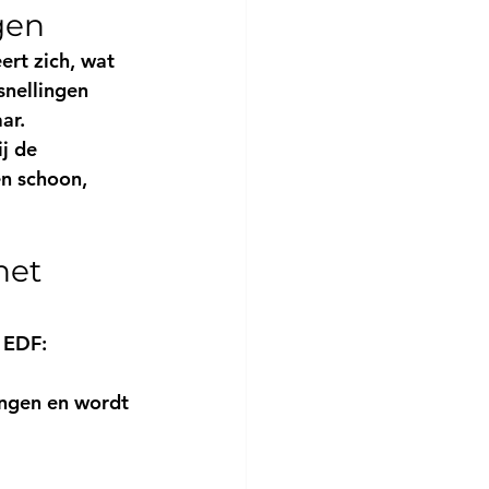
gen
eert zich, wat 
snellingen 
ar.
j de 
en schoon, 
het 
n EDF:
ingen en wordt 