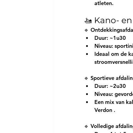
atleten.
🚤 Kano- en
🔹 
Ontdekkingsafdal
Duur: ~1u30
Niveau: sportini
Ideaal om de 
k
stroomversnelli
🔹 
Sportieve afdali
Duur: ~2u30
Niveau: gevord
Een mix van ka
Verdon
 .
🔹 
Volledige afdali