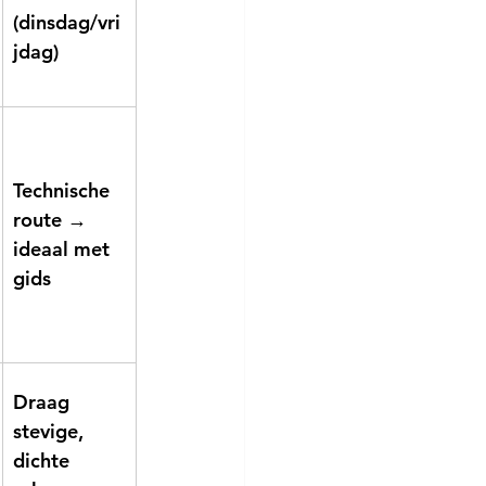
(dinsdag/vri
jdag)
Technische 
route → 
ideaal met 
gids
Draag 
stevige, 
dichte 