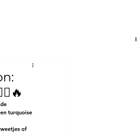
on:
♂️🔥
 de 
en turquoise 
tweetjes
 of 