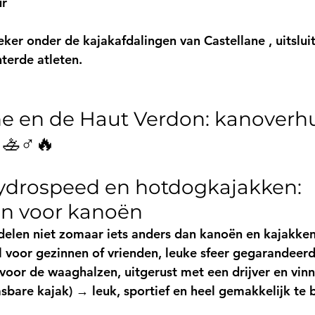
ur
eker onder 
de kajakafdalingen van Castellane
 , uitsl
terde atleten.
ane en de Haut Verdon: kanoverh
🚣♂️🔥
hydrospeed en hotdogkajakken: 
en voor kanoën
ddelen niet zomaar iets anders dan kanoën en kajakken
l voor gezinnen of vrienden, leuke sfeer gegarandeerd
voor de waaghalzen, uitgerust met een drijver en vinn
sbare kajak)
 → leuk, sportief en heel gemakkelijk te 