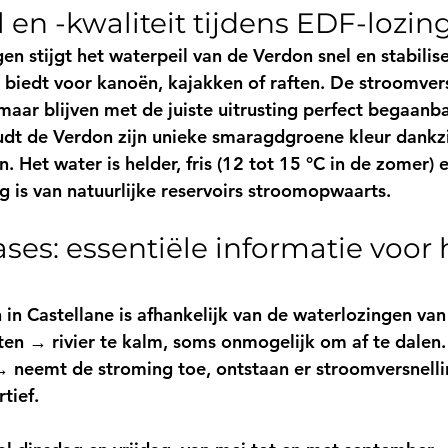
l en -kwaliteit tijdens EDF-lozin
en stijgt het 
waterpeil van de Verdon
 snel en stabilis
 biedt voor kanoën, kajakken of raften. De stroomver
maar blijven met de juiste uitrusting perfect begaanba
dt de Verdon zijn 
unieke smaragdgroene kleur
 dankzi
. Het water is helder, fris (12 tot 15 °C in de zomer) 
 is van natuurlijke reservoirs stroomopwaarts.
ses: essentiële informatie voor 
 in Castellane
 is afhankelijk van de waterlozingen va
ten
 → rivier te kalm, soms onmogelijk om af te dalen.
→ neemt de stroming toe, ontstaan er stroomversnell
tief.