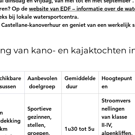
l 
dinsdag en vrijdag, van mei tot en met september
 .
ren? Op de 
website van EDF – informatie over de wate
eeks bij lokale watersportcentra.
 
Castellane-kanoverhuur
 en geniet van een werkelijk
king van kano- en kajaktochten i
chikbare
Aanbevolen
Gemiddelde
Hoogtepunt
rsussen
 doelgroep
 duur
en
Stroomvers
Sportieve 
nellingen 
m 
gezinnen, 
van klasse 
tdekking
stellen, 
II-IV, 
 km 
1u30 tot 5u
groepen, 
alpenkliffen,