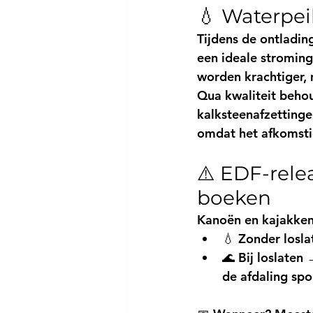
💧 Waterpei
Tijdens de ontlading
een ideale stroming
worden krachtiger, 
Qua kwaliteit behou
kalksteenafzettingen
omdat het afkomstig
⚠️ EDF-relea
boeken
Kanoën en kajakken
💧 
Zonder losla
🌊 
Bij loslaten
 
de afdaling spor