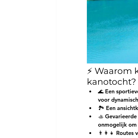
⚡ Waarom ki
kanotocht?
🌊 
Een sportiev
voor dynamisch
🏞️ 
Een ansicht
🚣 
Gevarieerde 
onmogelijk om j
👨👩👧 
Routes v