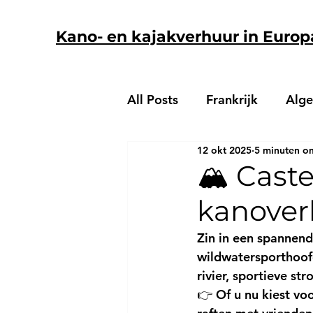
Kano- en kajakverhuur in Europ
All Posts
Frankrijk
Alg
12 okt 2025
5 minuten om
🏔️ Cast
kanoverh
Zin in een 
spannend
wildwatersporthoofd
rivier, sportieve st
👉 Of u nu kiest voo