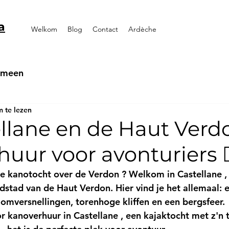
a
Welkom
Blog
Contact
Ardèche
emeen
 te lezen
ellane en de Haut Verd
uur voor avonturiers 🚣‍
e kanotocht over de Verdon
 ? Welkom in 
Castellane
 ,
stad van de Haut Verdon. Hier vind je het allemaal: e
roomversnellingen, torenhoge kliffen en een bergsfeer.
r 
kanoverhuur in Castellane
 , een 
kajaktocht met z'n 