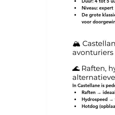
Duur: 4 tot 5 u
Niveau: expert
De grote klassi
voor doorgewin
🏔️ Castell
avonturiers 
🌊 Raften, 
alternatiev
In Castellane is pe
Raften
 → ideaa
Hydrospeed
 → 
Hotdog (opblaa