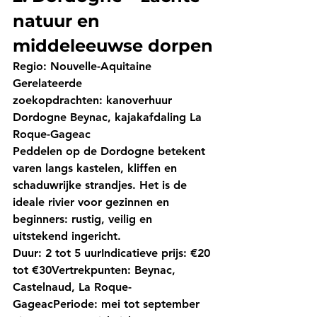
natuur en 
middeleeuwse dorpen
Regio:
 Nouvelle-Aquitaine
Gerelateerde 
zoekopdrachten:
 kanoverhuur 
Dordogne Beynac, kajakafdaling La 
Roque-Gageac
Peddelen op de Dordogne betekent 
varen langs kastelen, kliffen en 
schaduwrijke strandjes. Het is de 
ideale rivier voor gezinnen en 
beginners: rustig, veilig en 
uitstekend ingericht.
Duur:
 2 tot 5 uur
Indicatieve prijs:
 €20 
tot €30
Vertrekpunten:
 Beynac, 
Castelnaud, La Roque-
Gageac
Periode:
 mei tot september