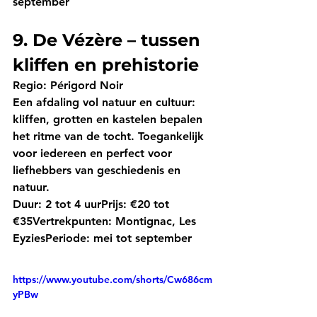
september
9. De Vézère – tussen 
kliffen en prehistorie
Regio:
 Périgord Noir
Een afdaling vol natuur en cultuur: 
kliffen, grotten en kastelen bepalen 
het ritme van de tocht. Toegankelijk 
voor iedereen en perfect voor 
liefhebbers van geschiedenis en 
natuur.
Duur:
 2 tot 4 uur
Prijs:
 €20 tot 
€35
Vertrekpunten:
 Montignac, Les 
Eyzies
Periode:
 mei tot september
https://www.youtube.com/shorts/Cw686cm
yPBw