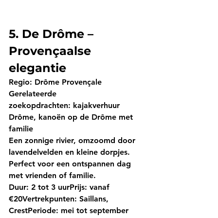
5. De Drôme – 
Provençaalse 
elegantie
Regio:
 Drôme Provençale
Gerelateerde 
zoekopdrachten:
 kajakverhuur 
Drôme, kanoën op de Drôme met 
familie
Een zonnige rivier, omzoomd door 
lavendelvelden en kleine dorpjes. 
Perfect voor een ontspannen dag 
met vrienden of familie.
Duur:
 2 tot 3 uur
Prijs:
 vanaf 
€20
Vertrekpunten:
 Saillans, 
Crest
Periode:
 mei tot september