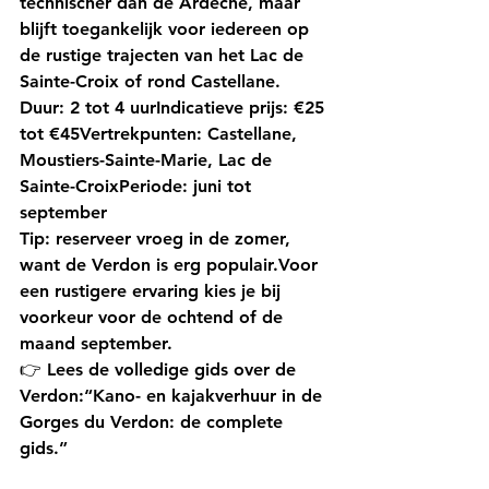
technischer dan de Ardèche, maar 
blijft toegankelijk voor iedereen op 
de rustige trajecten van het Lac de 
Sainte-Croix of rond Castellane.
Duur:
 2 tot 4 uur
Indicatieve prijs:
 €25 
tot €45
Vertrekpunten:
 Castellane, 
Moustiers-Sainte-Marie, Lac de 
Sainte-Croix
Periode:
 juni tot 
september
Tip:
 reserveer vroeg in de zomer, 
want de Verdon is erg populair.Voor 
een rustigere ervaring kies je bij 
voorkeur voor de ochtend of de 
maand september.
👉 Lees de volledige gids over de 
Verdon:
“Kano- en kajakverhuur in de 
Gorges du Verdon: de complete 
gids.”