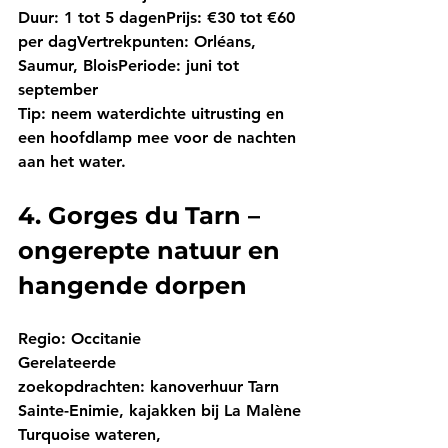
Duur:
 1 tot 5 dagen
Prijs:
 €30 tot €60 
per dag
Vertrekpunten:
 Orléans, 
Saumur, Blois
Periode:
 juni tot 
september
Tip:
 neem waterdichte uitrusting en 
een hoofdlamp mee voor de nachten 
aan het water.
4. Gorges du Tarn – 
ongerepte natuur en 
hangende dorpen
Regio:
 Occitanie
Gerelateerde 
zoekopdrachten:
 kanoverhuur Tarn 
Sainte-Enimie, kajakken bij La Malène
Turquoise wateren, 