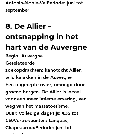
Antonin-Noble-Val
Periode:
 juni tot 
september
8. De Allier – 
ontsnapping in het 
hart van de Auvergne
Regio:
 Auvergne
Gerelateerde 
zoekopdrachten:
 kanotocht Allier, 
wild kajakken in de Auvergne
Een ongerepte rivier, omringd door 
groene bergen. De Allier is ideaal 
voor een meer intieme ervaring, ver 
weg van het massatoerisme.
Duur:
 volledige dag
Prijs:
 €35 tot 
€50
Vertrekpunten:
 Langeac, 
Chapeauroux
Periode:
 juni tot 