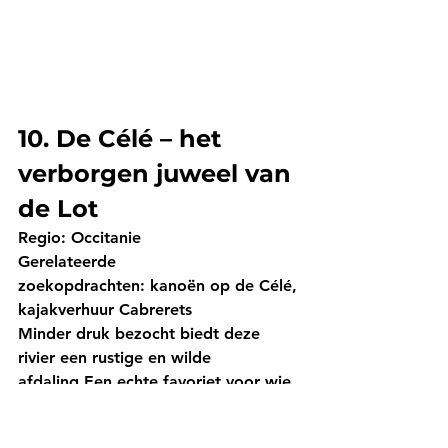
10. De Célé – het 
verborgen juweel van 
de Lot
Regio:
 Occitanie
Gerelateerde 
zoekopdrachten:
 kanoën op de Célé, 
kajakverhuur Cabrerets
Minder druk bezocht biedt deze 
rivier een rustige en wilde 
afdaling.Een echte favoriet voor wie 
op zoek is naar stilte en 
authenticiteit.