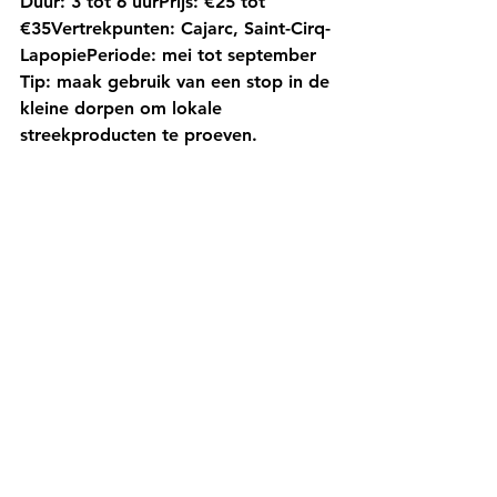
Duur:
 3 tot 6 uur
Prijs:
 €25 tot 
€35
Vertrekpunten:
 Cajarc, Saint-Cirq-
Lapopie
Periode:
 mei tot september
Tip:
 maak gebruik van een stop in de 
kleine dorpen om lokale 
streekproducten te proeven.