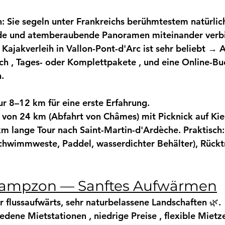
n:
 Sie segeln unter Frankreichs berühmtestem natürlic
nde und atemberaubende Panoramen miteinander verb
Kajakverleih in Vallon-Pont-d'Arc
 ist sehr beliebt → 
A
ch
 , 
Tages-
 oder 
Komplettpakete
 , 
und eine Online-B
.
ur 8–12 km
 für eine erste Erfahrung.
 von 24 km
 (Abfahrt von Châmes) mit Picknick auf Kie
km lange
 Tour nach Saint-Martin-d'Ardèche. 
Praktisch:
Schwimmweste, Paddel, wasserdichter Behälter), 
Rückt
 Sampzon — Sanftes Aufwärmen
er flussaufwärts, sehr naturbelassene Landschaften 🌿.
iedene 
Mietstationen
 , 
niedrige Preise
 , flexible Mietz