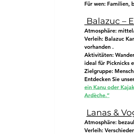
Für wen:
 Familien, 
 Balazuc – 
Atmosphäre:
 mittel
Verleih:
Balazuc Kan
vorhanden
 .
Aktivitäten:
Wander
ideal für Picknicks 
Zielgruppe:
 Mensche
Entdecken Sie unser
ein Kanu oder Kajak
Ardèche.“
Lanas & Vo
Atmosphäre:
 bezau
Verleih:
 Verschiede