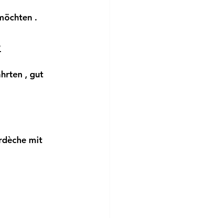
 möchten
 .
e
ahrten
 , gut 
Ardèche
 mit 