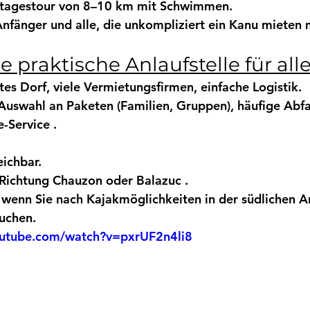
tagestour von 8–10 km
 mit Schwimmen.
Anfänger und alle, die unkompliziert 
ein Kanu mieten
 praktische Anlaufstelle für all
tes Dorf, viele Vermietungsfirmen, einfache Logistik.
Auswahl an 
Paketen
 (Familien, Gruppen), 
häufige Abf
e-Service
 .
eichbar.
 Richtung 
Chauzon
 oder 
Balazuc
 .
, wenn Sie nach 
Kajakmöglichkeiten in der südlichen 
uchen.
outube.com/watch?v=pxrUF2n4li8