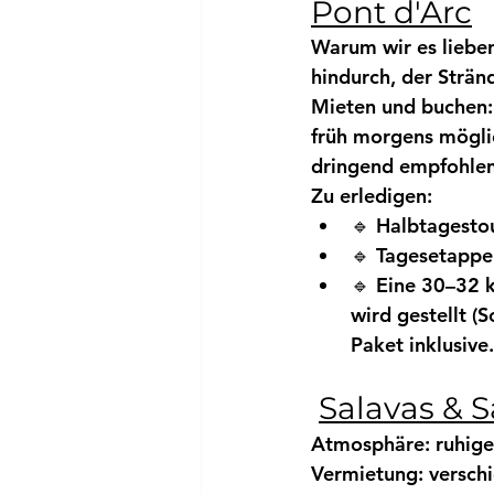
Pont d'Arc
Warum wir es liebe
hindurch, der Strä
Mieten und buchen:
früh morgens mögli
dringend empfohlen
Zu erledigen:
🔹 
Halbtagesto
🔹 
Tagesetappe
🔹 
Eine 30–32 
wird gestellt
 (
Paket inklusive.
Salavas &
Atmosphäre:
 ruhig
Vermietung:
 versch