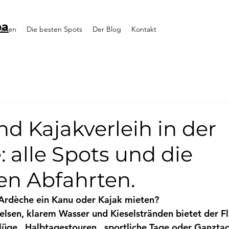
pa
ommen
Die besten Spots
Der Blog
Kontakt
d Kajakverleih in der
 alle Spots und die
en Abfahrten.
 Ardèche ein Kanu oder Kajak mieten?
elsen, klarem Wasser und Kieselstränden bietet der Flu
lüge
 , 
Halbtagestouren
 , 
sportliche Tage
 oder 
Ganztag