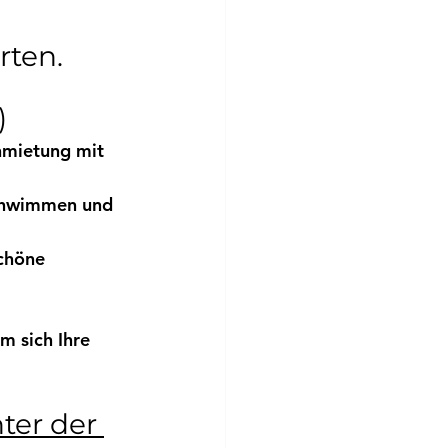
rten.
)
mietung
 mit 
Schwimmen und 
chöne 
um sich Ihre 
ter der 