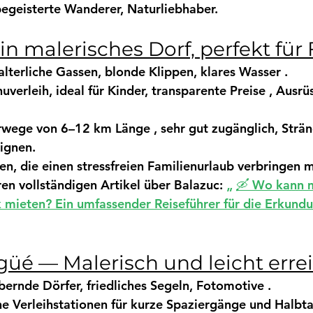
begeisterte Wanderer, Naturliebhaber.
Ein malerisches Dorf, perfekt für
alterliche Gassen, blonde Klippen, klares Wasser .
uverleih,
 ideal für Kinder, 
transparente Preise
 , 
Ausrü
wege von 6–12 km Länge
 , sehr gut zugänglich, Strän
eignen.
n, die einen stressfreien 
Familienurlaub
 verbringen 
en vollständigen Artikel über Balazuc: 
„
🛶 Wo kann m
 mieten? Ein umfassender Reiseführer für die Erkundu
güé — Malerisch und leicht erre
bernde Dörfer, friedliches Segeln, Fotomotive .
ne 
Verleihstationen
 für 
kurze Spaziergänge
 und 
Halbt