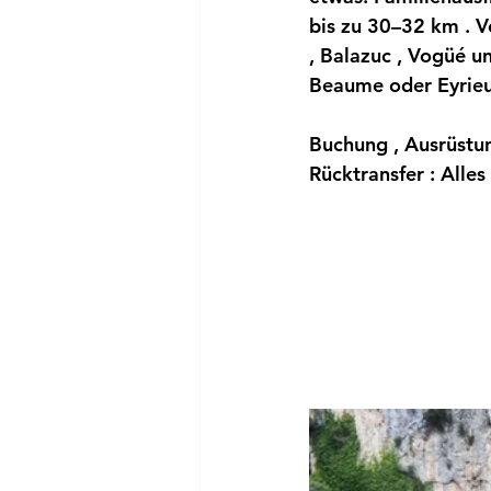
bis zu 30–32 km
 . 
, 
Balazuc
 , 
Vogüé
 u
Beaume
 oder 
Eyrie
Buchung , 
Ausrüstu
Rücktransfer
 : Alle