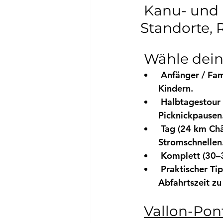
 Kanu- und Kajakverleih in der Ardèche: alle 
Standorte, 
 Wähle dein
Anfänger / Fam
Kindern.
Halbtagestour
Picknickpausen
Tag (24 km Ch
Stromschnellen
Komplett (30–
 Praktischer Tip
Abfahrtszeit zu
Vallon-Pont