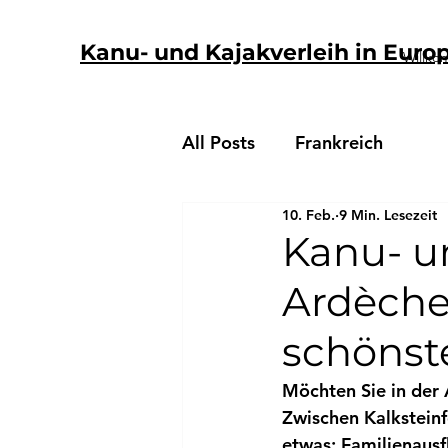
Kanu- und Kajakverleih in Euro
Willk
All Posts
Frankreich
10. Feb.
9 Min. Lesezeit
Kanu- un
Ardèche:
schönst
Möchten Sie in der
Zwischen Kalksteinf
etwas: 
Familienausf