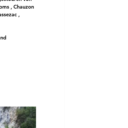
oms
 , 
Chauzon
assezac
 , 
und 