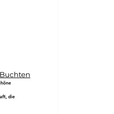
 Buchten
chöne 
ft, 
die 