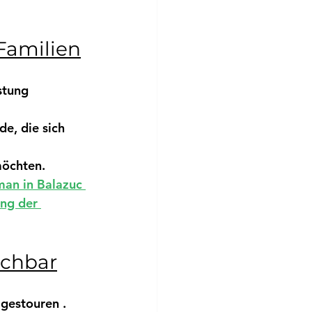
 Familien
stung 
de, die sich 
möchten.
an in Balazuc 
ng der 
ichbar
agestouren
 .