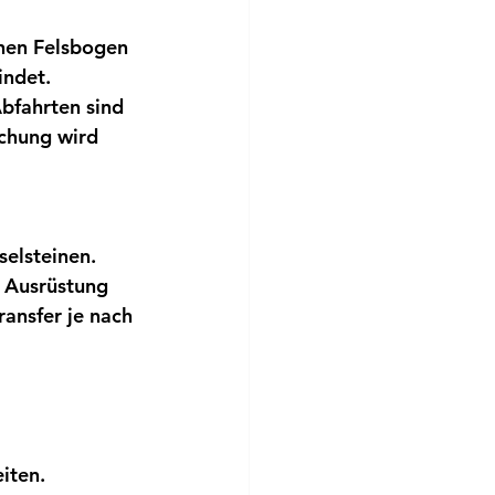
hen Felsbogen  
indet.
bfahrten sind 
uchung
 wird 
selsteinen.
Ausrüstung 
ransfer
 je nach 
eiten.