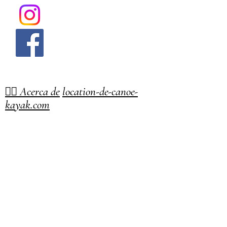
🏄‍♂️ Acerca de
location-de-canoe-
kayak.com
Location-de-canoe-kayak.com es la
guía independiente para los
amantes de los deportes acuáticos.
Encuentra los mejores lugares para
practicar piragüismo y kayak
en
Ardèche, Verdon, Annecy, Tarn,
Dordoña y otras regiones,
incluyendo localidades como Vallon
Pont d'Arc, St Martin d'Ardèche,